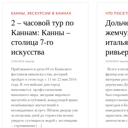
КАННЫ
,
ЭКСКУРСИИ В КАННАХ
ЧТО ПОСЕТ
2 – часовой тур по
Дольче
Каннам: Канны –
жемчу
столица 7-го
италь
искусства
ривье
23/03/2016
natacha
21/03/2016
natach
Приближаются даты 69-го Каннского
Всего в неск
фестиваля киноискусства, который
французско-и
пройдет в этом году с 11 по 22 мая 2016
материка рас
года. В эти майские дни город
деревушка 
наполняется профессионалами
прославилась 
киношного мира, звездами мирового
был очарован
масштаба и публикой, жаждующей ярких
импрессионис
незабываемых впечатлений и
приездов в Б
неожиданных встреч. Вблизи дворца уже
наведывался в
за несколько дней до торжества можно
зарисовок, мн
увидеть суетящихся людей с лестницами
запечатлели 
– стремянками […]