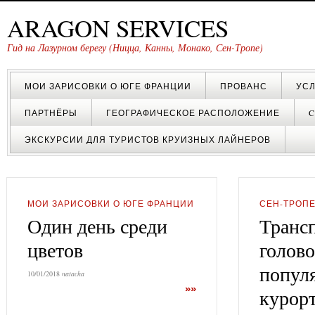
ARAGON SERVICES
Гид на Лазурном берегу (Ницца, Канны, Монако, Сен-Тропе)
МОИ ЗАРИСОВКИ О ЮГЕ ФРАНЦИИ
ПРОВАНС
УСЛ
АНТИБ
ЧТО ПОСЕТИТЬ ВОКРУГ
ПАРТНЁРЫ
ГЕОГРАФИЧЕСКОЕ РАСПОЛОЖЕНИЕ
C
АНТИБА?
ГРАСС
ЧТО ПОСЕТИТЬ ВОКРУГ
ГИД В ПАРИЖЕ ГАЛИНА
ЭКСКУРСИИ ДЛЯ ТУРИСТОВ КРУИЗНЫХ ЛАЙНЕРОВ
ГРАССА?
МАССОН
ЙЕР
ФОТОГРАФ НА ЛАЗУРНОМ
КАННЫ
ЧТО ПОСЕТИТЬ ВОКРУГ
БЕРЕГУ
КАНН?
МОИ ЗАРИСОВКИ О ЮГЕ ФРАНЦИИ
СЕН-ТРОП
МАРСЕЛЬ
ЧТО ПОСЕТИТЬ ВОКРУГ
УКЛАДКА ВОЛОС НА ДОМУ
Один день среди
Транс
МАРСЕЛЯ?
МЕНТОН
ЧТО ПОСЕТИТЬ ВОКРУГ
цветов
голов
ПСИХОЛОГ В КАННАХ –
МЕНТОНА?
КАРЛИНА МУМДЖИЕВ-
МОНАКО
ЧТО ПОСЕТИТЬ ВОКРУГ
попул
МАНАН
10/01/2018
natacha
МОНАКО?
»»
НИЦЦА
ЧТО ПОСЕТИТЬ ВОКРУГ
курорт
ГИД В ГЕНУЕ СВЕТЛАНА
НИЦЦЫ?
ЖУКОВА
СЕН-ТРОПЕ
ЧТО ПОСЕТИТЬ ВОКРГУ