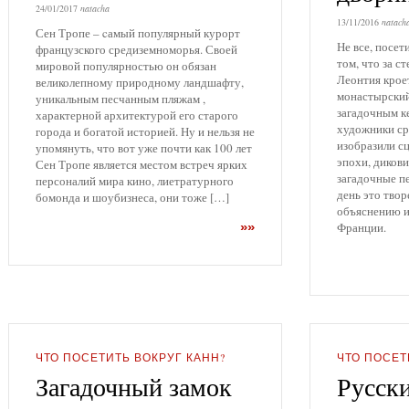
24/01/2017
natacha
13/11/2016
natach
Сен Тропе – cамый популярный курорт
Не все, посе
французского средиземноморья. Своей
том, что за с
мировой популярностью он обязан
Леонтия крое
великолепному природному ландшафту,
монастырский
уникальным песчанным пляжам ,
загадочным к
характерной архитектурой его старого
художники ср
города и богатой историей. Ну и нельзя не
изобразили с
упомянуть, что вот уже почти как 100 лет
эпохи, диков
Сен Тропе является местом встреч ярких
загадочные п
персоналий мира кино, лиетратурного
день это твор
бомонда и шоубизнеса, они тоже […]
объяснению и
»»
Франции. М
ЧТО ПОСЕТИТЬ ВОКРУГ КАНН?
ЧТО ПОСЕТ
Загадочный замок
Русск