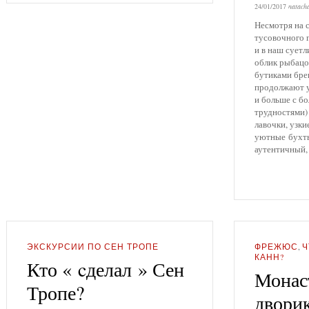
24/01/2017
natach
СЕН ТРОПЕ?
ГИД В ТУРИНЕ –
CАН РАФАЭЛЬ
Несмотря на 
тусовочного 
ЛЮДМИЛА ИВАНОВА
ТУЛОН
ЧТО ПОСЕТИТЬ ВОКРУГ
и в наш суетл
облик рыбацог
ГИД В ЯПОНИИ –
ТУЛОНА?
ФРЕЖЮС
бутиками бре
КОНСТАНТИН
продолжают у
и больше с б
ГИД В БЕРЛИНЕ
трудностями)
лавочки, узки
уютные бухты
аутентичный,
ЭКСКУРСИИ ПО СЕН ТРОПЕ
ФРЕЖЮС
,
Ч
КАНН?
Кто « cделал » Сен
Монас
Тропе?
двори