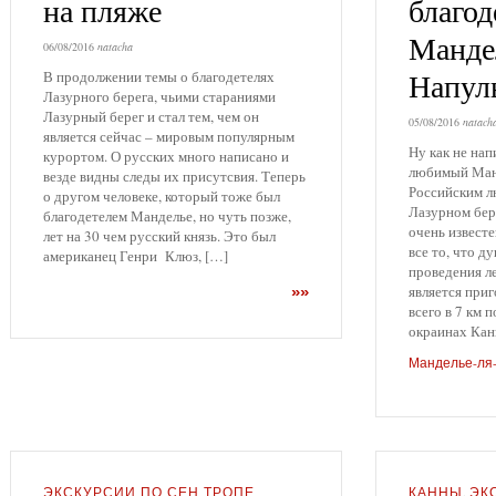
на пляже
благод
Манде
06/08/2016
natacha
Напул
В продолжении темы о благодетелях
Лазурного берега, чьими стараниями
Лазурный берег и стал тем, чем он
05/08/2016
natach
является сейчас – мировым популярным
Ну как не нап
курортом. О русских много написано и
любимый Ман
везде видны следы их присутсвия. Теперь
Российским л
о другом человеке, который тоже был
Лазурном бер
благодетелем Манделье, но чуть позже,
очень известе
лет на 30 чем русский князь. Это был
все то, что д
американец Генри Клюз, […]
проведения л
является при
»»
всего в 7 км 
окраинах Кан
Манделье-ля
ЭКСКУРСИИ ПО СЕН ТРОПЕ
КАННЫ
,
ЭК