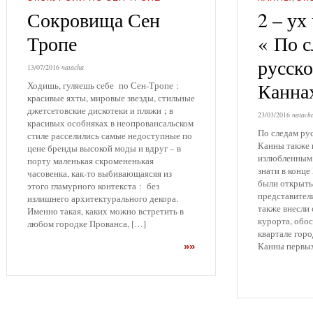
Сокровища Сен
2 – ух
Тропе
« По 
русско
13/07/2016
natacha
Канна
Ходишь, гуляешь себе по Сен-Тропе :
красивые яхты, мировые звезды, стильные
джетсетовские дискотеки и пляжи ; в
23/03/2016
natach
красивых особняках в неопровансальском
По следам ру
стиле расселились самые недоступные по
Канны также 
цене бренды высокой моды и вдруг – в
излюбленным 
порту маленькая скромененькая
знати в конце
часовенка, как-то выбивающаясяя из
были открыты
этого гламурного контекста : без
представител
излишнего архитектурального декора.
также внесли 
Именно такая, каких можно встретить в
курорта, обо
любом городке Прованса, […]
квартале гор
Канны первых
»»