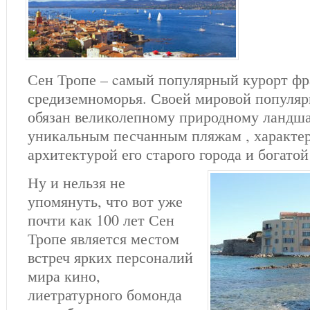
СЕН ТРОПЕ?
ГИД В ТУРИНЕ –
CАН РАФАЭЛЬ
ЛЮДМИЛА ИВАНОВА
ТУЛОН
ЧТО ПОСЕТИТЬ ВОКРУГ
ГИД В ЯПОНИИ –
ТУЛОНА?
ФРЕЖЮС
Сен Тропе – cамый популярный курорт фр
КОНСТАНТИН
средиземноморья. Своей мировой популя
ГИД В БЕРЛИНЕ
обязан великолепному природному ландш
уникальным песчанным пляжам , характе
архитектурой его старого города и богатой
Ну и нельзя не
упомянуть, что вот уже
почти как 100 лет Сен
Тропе является местом
встреч ярких персоналий
мира кино,
лиетратурного бомонда