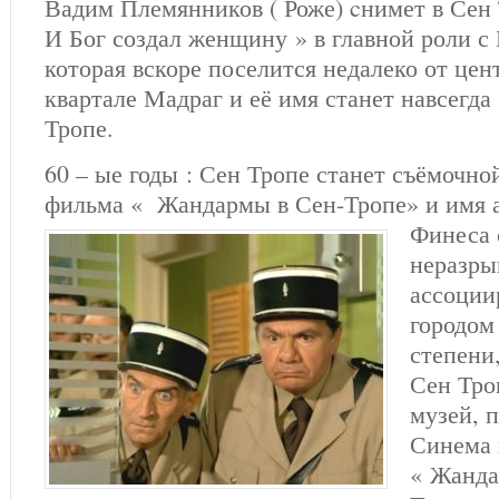
Вадим Племянников ( Роже) cнимет в Сен
И Бог создал женщину » в главной роли с
которая вскоре поселится недалеко от цент
квартале Мадраг и её имя станет навсегда
Тропе.
60 – ые годы : Сен Тропе станет съёмочн
фильма « Жандармы в Сен-Тропе» и имя 
Финеса
неразры
ассоции
городом
степени,
Сен Тро
музей, 
Синема 
« Жанда