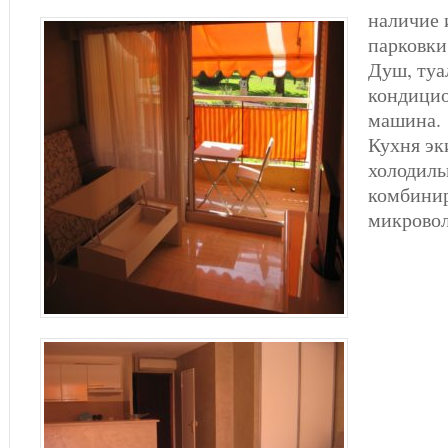
наличие 
парковки
Душ, туа
кондицио
машина.
Кухня эк
холодиль
комбинир
микрово