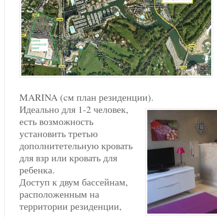
СЕН ТРОПЕ?
ГИД В ТУРИНЕ –
CАН РАФАЭЛЬ
ЛЮДМИЛА ИВАНОВА
ТУЛОН
ЧТО ПОСЕТИТЬ ВОКРУГ
ГИД В ЯПОНИИ –
ТУЛОНА?
ФРЕЖЮС
КОНСТАНТИН
ГИД В БЕРЛИНЕ
MARINA (cм план резиденции).
Идеально для 1-2 человек,
есть возможность
установить третью
дополнитетельную кровать
для взр или кровать для
ребенка.
Доступ к двум бассейнам,
расположенным на
территории резиденции,